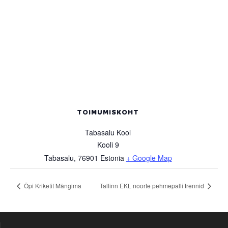
TOIMUMISKOHT
Tabasalu Kool
Kooli 9
Tabasalu
,
76901
Estonia
+ Google Map
Õpi Kriketit Mängima
Tallinn EKL noorte pehmepalli trennid