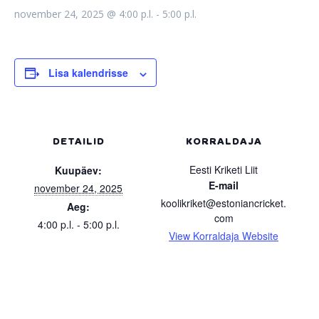
november 24, 2025 @ 4:00 p.l.
-
5:00 p.l.
Lisa kalendrisse
DETAILID
KORRALDAJA
Eesti Kriketi Liit
Kuupäev:
E-mail
november 24, 2025
koolikriket@estoniancricket.
Aeg:
com
4:00 p.l. - 5:00 p.l.
View Korraldaja Website