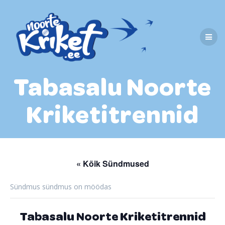
Skip
to
content
Tabasalu Noorte
Kriketitrennid
« Kõik Sündmused
Sündmus sündmus on möödas
Tabasalu Noorte Kriketitrennid