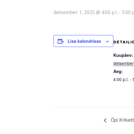
detsember 1, 2025 @ 4:00 p.l.
-
5:00 p
Lisa kalendrisse
DETAILI
Kuupäev:
detsember
Aeg:
4:00 p.l. - 
Õpi Kriket