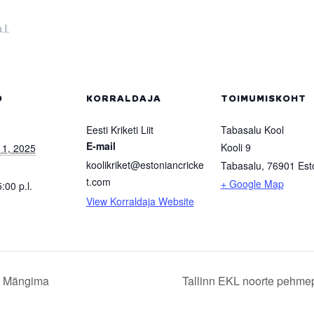
.l.
D
KORRALDAJA
TOIMUMISKOHT
Eesti Kriketi Liit
Tabasalu Kool
E-mail
Kooli 9
 1, 2025
koolikriket@estoniancricke
Tabasalu
,
76901
Est
t.com
+ Google Map
5:00 p.l.
View Korraldaja Website
it Mängima
Tallinn EKL noorte pehmep