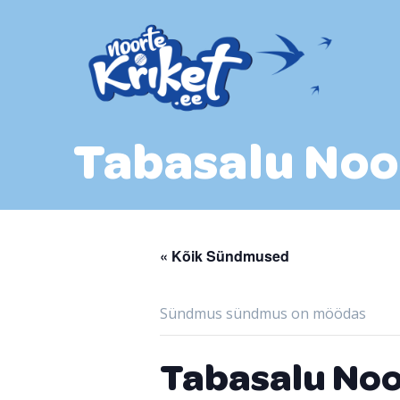
Skip
to
content
Tabasalu Noo
« Kõik Sündmused
Sündmus sündmus on möödas
Tabasalu Noo