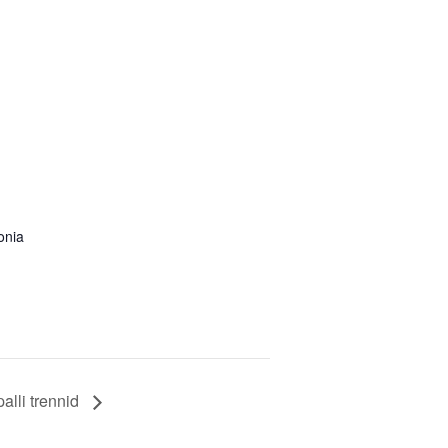
onia
alli trennid