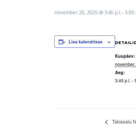
november 20, 2025 @ 3:45 p.l.
-
5:00 p
Lisa kalendrisse
DETAILI
Kuupäev:
november 
Aeg:
3:45 p.l. - 
Tabasalu No