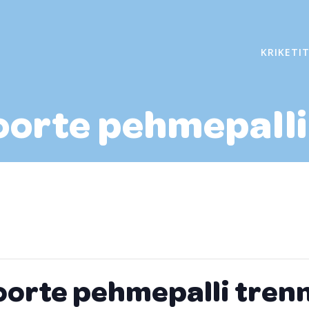
KRIKETI
oorte pehmepalli
oorte pehmepalli tren