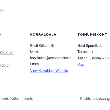
.l.
D
KORRALDAJA
TOIMUMISKOHT
Eesti Kriketi Liit
Nord Spordiklubi
E-mail
Tervise 21
20, 2025
koolikriket@estoniancricke
Tallinn
,
Estonia
+ Go
t.com
Map
5:00 p.l.
View Korraldaja Website
orte Kriketitrennid
Kadrioru saksa