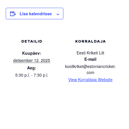
Lisa kalendrisse
DETAILID
KORRALDAJA
Eesti Kriketi Liit
Kuupäev:
E-mail
detsember 12, 2025
koolikriket@estoniancricket.
Aeg:
com
5:30 p.l. - 7:30 p.l.
View Korraldaja Website