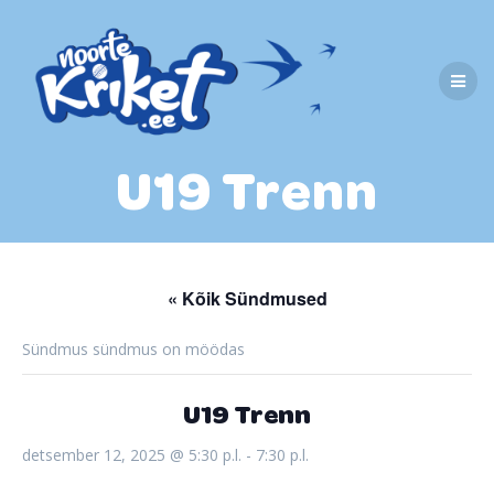
Skip
to
content
U19 Trenn
« Kõik Sündmused
Sündmus sündmus on möödas
U19 Trenn
detsember 12, 2025 @ 5:30 p.l.
-
7:30 p.l.