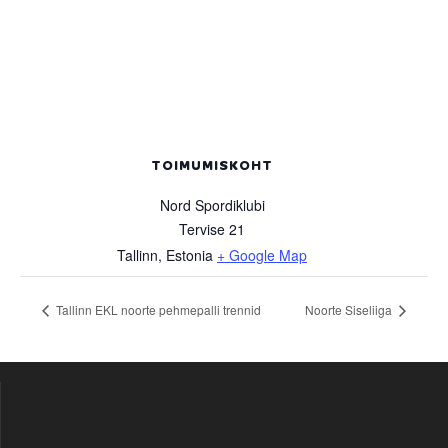
TOIMUMISKOHT
Nord Spordiklubi
Tervise 21
Tallinn
,
Estonia
+ Google Map
Tallinn EKL noorte pehmepalli trennid
Noorte Siseliiga