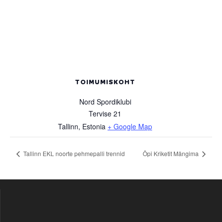
TOIMUMISKOHT
Nord Spordiklubi
Tervise 21
Tallinn
,
Estonia
+ Google Map
Tallinn EKL noorte pehmepalli trennid
Õpi Kriketit Mängima