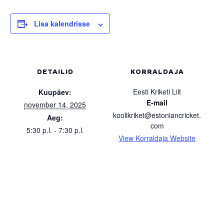
Lisa kalendrisse
DETAILID
KORRALDAJA
Eesti Kriketi Liit
Kuupäev:
E-mail
november 14, 2025
koolikriket@estoniancricket.
Aeg:
com
5:30 p.l. - 7:30 p.l.
View Korraldaja Website