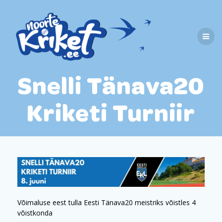
Skip
to
content
Snelli Tänava20
Kriketi Turniir
Võimaluse eest tulla Eesti Tänava20 meistriks võistles 4
võistkonda